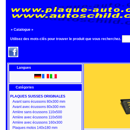
»
Catalogue
»
Utilisez des mots-clés pour trouver le produit que vous recherchez.
Langues
Catégories
PLAQUES SUISSES ORIGINALES
Avant sans écussons 80x300 mm
Avant avec écussons 80x300 mm
Arrière sans écussons 110x500
Arrière avec écussons 110x500
Arrière avec écussons 160x300
Plaques motos 140x180 mm