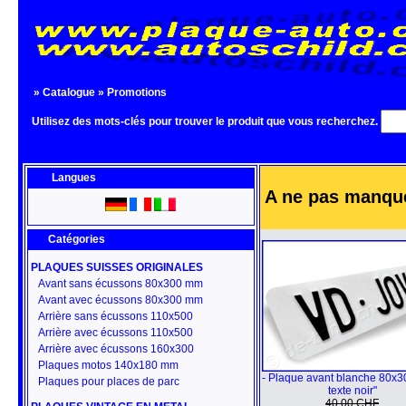
»
Catalogue
»
Promotions
Utilisez des mots-clés pour trouver le produit que vous recherchez.
Langues
A ne pas manque
Catégories
PLAQUES SUISSES ORIGINALES
Avant sans écussons 80x300 mm
Avant avec écussons 80x300 mm
Arrière sans écussons 110x500
Arrière avec écussons 110x500
Arrière avec écussons 160x300
Plaques motos 140x180 mm
- Plaque avant blanche 80x3
Plaques pour places de parc
texte noir"
40.00 CHF