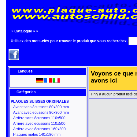
»
Catalogue
»
»
Utilisez des mots-clés pour trouver le produit que vous recherchez.
Langues
Voyons ce que 
avons ici
Catégories
Il n'y a aucun produit listé 
PLAQUES SUISSES ORIGINALES
Avant sans écussons 80x300 mm
Avant avec écussons 80x300 mm
Arrière sans écussons 110x500
Arrière avec écussons 110x500
Arrière avec écussons 160x300
Plaques motos 140x180 mm