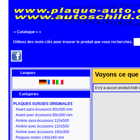
»
Catalogue
»
»
Utilisez des mots-clés pour trouver le produit que vous recherchez.
Langues
Voyons ce que 
Il n'y a aucun produit listé
Catégories
PLAQUES SUISSES ORIGINALES
Avant sans écussons 80x300 mm
Avant avec écussons 80x300 mm
Arrière sans écussons 110x500
Arrière avec écussons 110x500
Arrière avec écussons 160x300
Plaques motos 140x180 mm