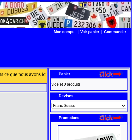
Mon compte
|
Voir panier
|
Commander
Panier
vide et 0 produits
Devises
Promotions