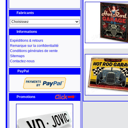
Fabricants
Informations
Expéditions & retours
Remarque sur la confidentialité
Conditions générales de vente
Sitemaps
Contactez-nous
PayPal
Promotions