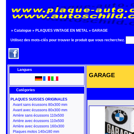
»
Catalogue
»
PLAQUES VINTAGE EN METAL
»
GARAGE
Utilisez des mots-clés pour trouver le produit que vous recherchez.
Langues
GARAGE
Catégories
PLAQUES SUISSES ORIGINALES
Avant sans écussons 80x300 mm
Avant avec écussons 80x300 mm
Arrière sans écussons 110x500
Arrière avec écussons 110x500
Arrière avec écussons 160x300
Plaques motos 140x180 mm