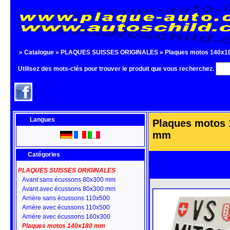
»
Catalogue
»
PLAQUES SUISSES ORIGINALES
»
Plaques motos 140x
Utilisez des mots-clés pour trouver le produit que vous recherchez.
Langues
Plaques motos 
mm
Catégories
PLAQUES SUISSES ORIGINALES
Avant sans écussons 80x300 mm
Avant avec écussons 80x300 mm
Arrière sans écussons 110x500
Arrière avec écussons 110x500
Arrière avec écussons 160x300
Plaques motos 140x180 mm