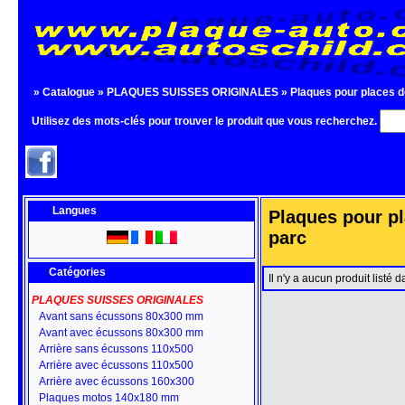
»
Catalogue
»
PLAQUES SUISSES ORIGINALES
»
Plaques pour places d
Utilisez des mots-clés pour trouver le produit que vous recherchez.
Langues
Plaques pour p
parc
Catégories
Il n'y a aucun produit listé 
PLAQUES SUISSES ORIGINALES
Avant sans écussons 80x300 mm
Avant avec écussons 80x300 mm
Arrière sans écussons 110x500
Arrière avec écussons 110x500
Arrière avec écussons 160x300
Plaques motos 140x180 mm