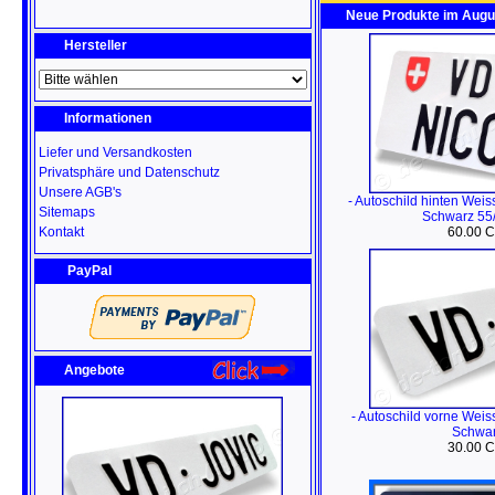
Neue Produkte im Augu
Hersteller
Informationen
Liefer und Versandkosten
Privatsphäre und Datenschutz
Unsere AGB's
- Autoschild hinten Wei
Sitemaps
Schwarz 55
Kontakt
60.00 
PayPal
Angebote
- Autoschild vorne Wei
Schwar
30.00 