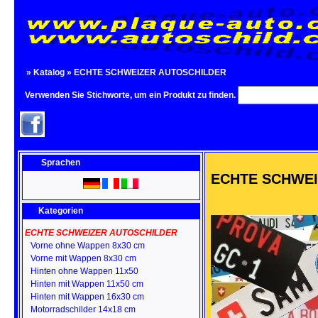
»
Katalog
»
ECHTE SCHWEIZER AUTOSCHILDER
Verwenden Sie Stichworte, um ein Produkt zu finden.
Sprachen
ECHTE SCHWEI
Kategorien
ECHTE SCHWEIZER AUTOSCHILDER
Vorne ohne Wappen 8x30 cm
Vorne mit Wappen 8x30 cm
Hinten ohne Wappen 11x50
Hinten mit Wappen 11x50 cm
Hinten mit Wappen 16x30 cm
Motorradschilder 14x18 cm