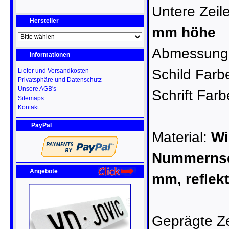
Untere Zeil
Hersteller
mm höhe
Abmessung
Informationen
Schild Farb
Liefer und Versandkosten
Privatsphäre und Datenschutz
Unsere AGB's
Schrift Far
Sitemaps
Kontakt
PayPal
Material:
Wi
Nummernsch
Angebote
mm, reflek
Geprägte Z