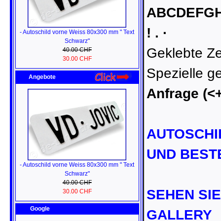
ABCDEFG
! . ·
- Autoschild vorne Weiss 80x300 mm " Text
Schwarz"
Geklebte Z
40.00 CHF
30.00 CHF
Spezielle g
Angebote
Anfrage (<
AUTOSCHI
UND BEST
- Autoschild vorne Weiss 80x300 mm " Text
Schwarz"
40.00 CHF
SEHEN SIE
30.00 CHF
Google
GALLERY