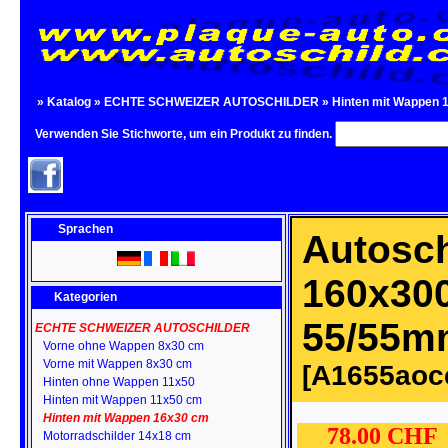
»
Katalog
»
ECHTE SCHWEIZER AUTOSCHILDER
»
Hinten mit Wappen 
Verwenden Sie Stichworte, um ein Produkt zu finden.
Sprachen
Autosch
160x30
Kategorien
55/55m
ECHTE SCHWEIZER AUTOSCHILDER
Vorne ohne Wappen 8x30 cm
Vorne mit Wappen 8x30 cm
[A1655aoc
Hinten ohne Wappen 11x50
Hinten mit Wappen 11x50 cm
Hinten mit Wappen 16x30 cm
78.00 CH
Motorradschilder 14x18 cm