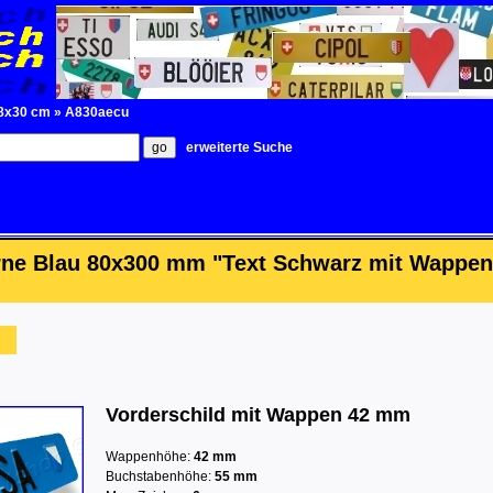
 8x30 cm
»
A830aecu
erweiterte Suche
rne Blau 80x300 mm "Text Schwarz mit Wappen
F
Vorderschild mit Wappen 42 mm
Wappenhöhe:
42 mm
Buchstabenhöhe:
55 mm