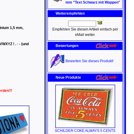
mm "Text Schwarz mit Wappen"
Weiterempfehlen
minium 1,5 mm,
Empfehlen Sie diesen Artikel einfach per
eMail weiter.
Z ! . · - (und
Bewertungen
Bewerten Sie dieses Produkt!
Neue Produkte
rden!!!
SCHILDER COKE ALWAYS 5 CENTS