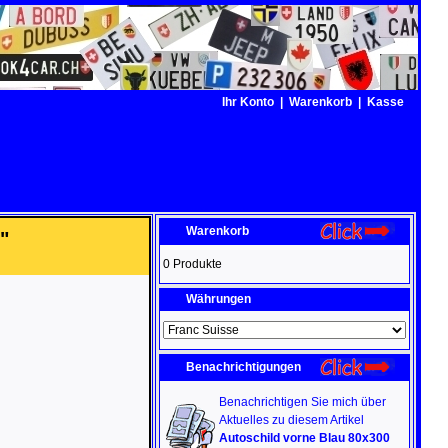
Ihr Konto
|
Warenkorb
|
Kasse
Warenkorb
"
0 Produkte
Währungen
Benachrichtigungen
Benachrichtigen Sie mich über
Aktuelles zu diesem Artikel
Autoschild vorne Blau 80x300