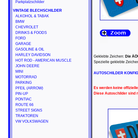
Parkplatzschilder
VINTAGE BLECHSCHILDER
ALKOHOL & TABAK
BMW
CHEVROLET
DRINKS & FOODS
FORD
GARAGE
GASOLINE & OIL
HARLEY DAVIDSON
Geklebte Zeichen:
Die ÄÖ
HOT ROD - AMERICAN MUSCLE
Spezielle geklebte Zeiche
JOHN DEERE
MINI
AUTOSCHILDER KONFI
MOTORRAD
PARKING
Es werden keine offiziel
PFEIL (ARROW)
Diese Autoschilder sind 
PIN-UP
PONTIAC
ROUTE 66
STREET SIGNS
TRAKTOREN
VW VOLKSWAGEN