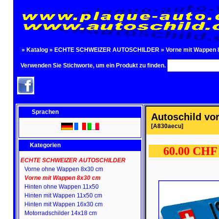
»
Katalog
»
ECHTE SCHWEIZER AUTOSCHILDER
»
Vorne mit Wappen
Verwenden Sie Stichworte, um ein Produkt zu finden.
Sprachen
Autoschild vo
[A830aecu]
Kategorien
60.00 CH
ECHTE SCHWEIZER AUTOSCHILDER
Vorne ohne Wappen 8x30 cm
Vorne mit Wappen 8x30 cm
Hinten ohne Wappen 11x50
Hinten mit Wappen 11x50 cm
Hinten mit Wappen 16x30 cm
Motorradschilder 14x18 cm