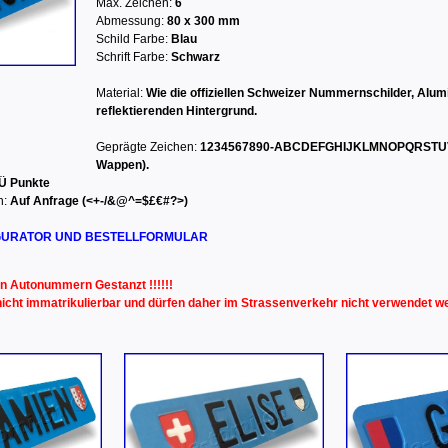
Max. Zeichen:
6
Abmessung:
80 x 300 mm
Schild Farbe:
Blau
Schrift Farbe:
Schwarz
Material:
Wie die offiziellen Schweizer Nummernschilder, Alu
reflektierenden Hintergrund.
Geprägte Zeichen:
1234567890-ABCDEFGHIJKLMNOPQRSTUVWXY
Wappen).
Ü Punkte
n:
Auf Anfrage (<+-/&@^=$£€#?>)
GURATOR UND BESTELLFORMULAR
len Autonummern Gestanzt !!!!!!
nicht immatrikulierbar und dürfen daher im Strassenverkehr nicht verwendet we